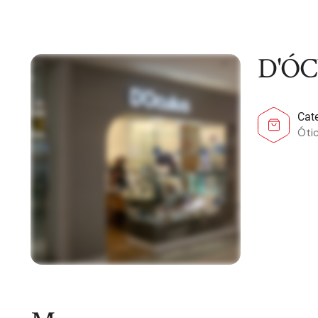
D'Ó
Cat
Óti