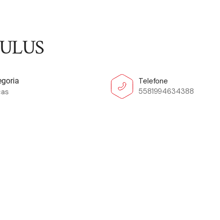
CULUS
Telefone
egoria
5581994634388
cas