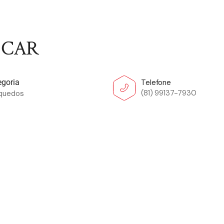
 CAR
Telefone
egoria
(81) 99137-7930
nquedos