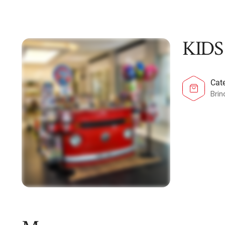
KIDS
Cat
Bri