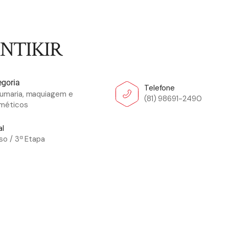
NTIKIR
egoria
Telefone
fumaria, maquiagem e
(81) 98691-2490
méticos
al
iso / 3ª Etapa