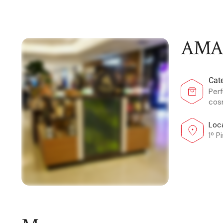
AMA
Cat
Per
cos
Loc
1º P