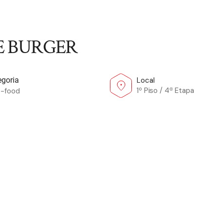
E BURGER
Local
egoria
1º Piso / 4ª Etapa
t-food