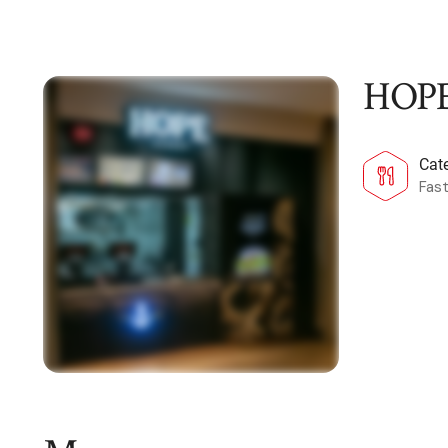
HOP
Cat
Fas