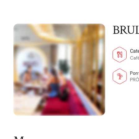
BRUL
Cat
Café
Pon
PRÓ