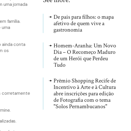
em uma jornada
De pais para filhos: o mapa
em família.
afetivo de quem vive a
 e uma
gastronomia
o ainda conta
Homem-Aranha: Um Novo
am os
Dia – O Recomeço Maduro
de um Herói que Perdeu
Tudo
Prêmio Shopping Recife de
Incentivo à Arte e à Cultura
abre inscrições para edição
os corretamente
de Fotografia com o tema
"Solos Pernambucanos"
rmine.
lizadas.