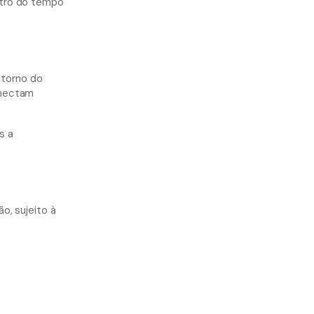
ntro do tempo
 torno do
onectam
s a
o, sujeito à