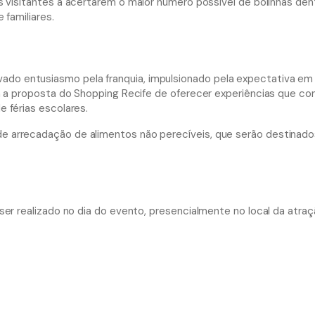
 visitantes a acertarem o maior número possível de bolinhas de
 familiares.
o entusiasmo pela franquia, impulsionado pela expectativa em
ça a proposta do Shopping Recife de oferecer experiências que c
 férias escolares.
 arrecadação de alimentos não perecíveis, que serão destinado
er realizado no dia do evento, presencialmente no local da atraçã