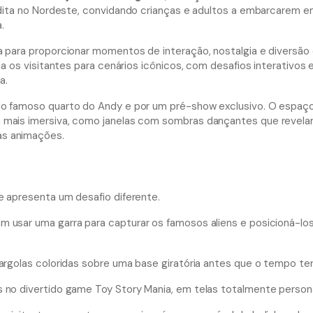
nédita no Nordeste, convidando crianças e adultos a embarcarem 
.
a para proporcionar momentos de interação, nostalgia e diversão 
ta os visitantes para cenários icônicos, com desafios interativos
a.
do famoso quarto do Andy e por um pré-show exclusivo. O espaç
a mais imersiva, como janelas com sombras dançantes que revel
as animações.
e apresenta um desafio diferente.
sam usar uma garra para capturar os famosos aliens e posicioná-l
o argolas coloridas sobre uma base giratória antes que o tempo te
 no divertido game Toy Story Mania, em telas totalmente persona