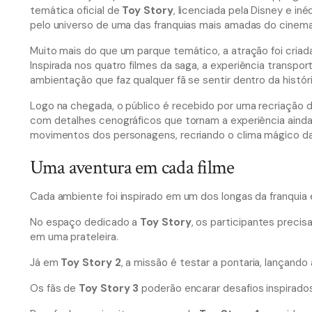
temática oficial de
Toy Story
, licenciada pela Disney e i
pelo universo de uma das franquias mais amadas do cinema
Muito mais do que um parque temático, a atração foi criad
Inspirada nos quatro filmes da saga, a experiência transpor
ambientação que faz qualquer fã se sentir dentro da históri
Logo na chegada, o público é recebido por uma recriação 
com detalhes cenográficos que tornam a experiência aind
movimentos dos personagens, recriando o clima mágico d
Uma aventura em cada filme
Cada ambiente foi inspirado em um dos longas da franquia 
No espaço dedicado a
Toy Story
, os participantes preci
em uma prateleira.
Já em
Toy Story 2
, a missão é testar a pontaria, lançand
Os fãs de
Toy Story 3
poderão encarar desafios inspirados