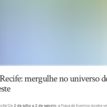
 Recife: mergulhe no universo 
ste
ecife! De
2 de julho a 2 de agosto
, a Praça de Eventos recebe u