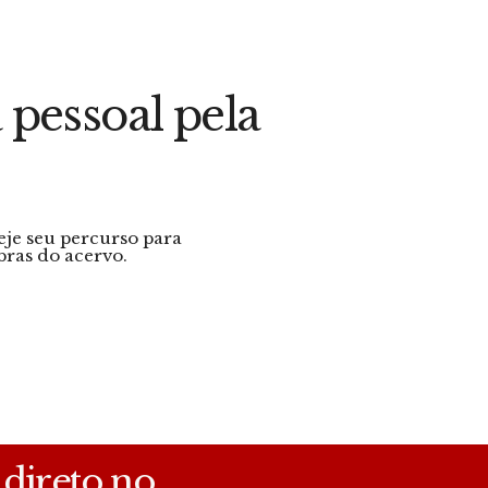
 pessoal pela
eje seu percurso para
bras do acervo.
 direto no