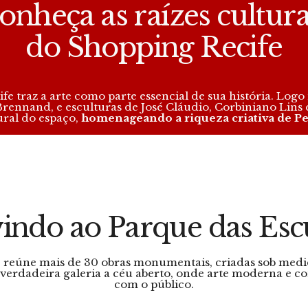
onheça as raízes cultura
do Shopping Recife
fe traz a arte como parte essencial de sua história. Log
 Brennand, e esculturas de José Cláudio, Corbiniano Lin
ural do espaço,
homenageando a riqueza criativa de 
ndo ao Parque das Esc
 reúne mais de 30 obras monumentais, criadas sob medi
verdadeira galeria a céu aberto, onde arte moderna e 
com o público.