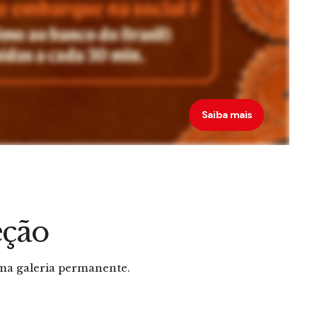
Saiba mais
eção
Mulher Pernambucana
uma galeria permanente.
Derlon