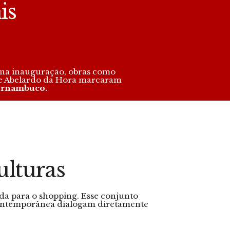
is
o na inauguração, obras como
s e Abelardo da Hora marcaram
Pernambuco
.
ulturas
da para o shopping. Esse conjunto
contemporânea dialogam diretamente