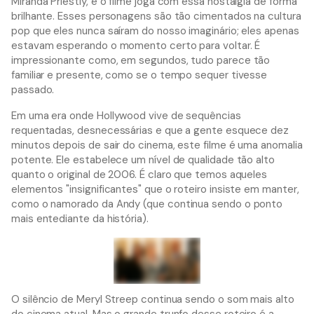
Miranda Priestly, e o filme joga com essa nostalgia de forma
brilhante. Esses personagens são tão cimentados na cultura
pop que eles nunca saíram do nosso imaginário; eles apenas
estavam esperando o momento certo para voltar. É
impressionante como, em segundos, tudo parece tão
familiar e presente, como se o tempo sequer tivesse
passado.
Em uma era onde Hollywood vive de sequências
requentadas, desnecessárias e que a gente esquece dez
minutos depois de sair do cinema, este filme é uma anomalia
potente. Ele estabelece um nível de qualidade tão alto
quanto o original de 2006. É claro que temos aqueles
elementos "insignificantes" que o roteiro insiste em manter,
como o namorado da Andy (que continua sendo o ponto
mais entediante da história).
O silêncio de Meryl Streep continua sendo o som mais alto
do cinema atual. Mas o grande trunfo desse roteiro é a