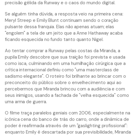
precisão gélida da Runway e o caos do mundo digital.
Se alguém tinha dúvida, a resposta veio na primeira cena:
Meryl Streep e Emily Blunt continuam sendo o coração
pulsante dessa franquia. Elas não apenas atuam; elas
"engolem" a tela de um jeito que a Anne Hathaway acaba
ficando esquecida no fundo tanto quanto Nigel.
Ao tentar comprar a Runway pelas costas da Miranda, a
pupila Emily descobre que sua traição foi prevista e usada
como isca, culminando em uma humilhação cirúrgica que a
crítica internacional definiu como "uma masterclass de
sadismo elegante". O roteiro foi brilhante ao brincar com o
preconceito do público sobre o envelhecimento aqui ao
percebermos que Miranda brincou com a audiência e com
seus inimigos, usando a fachada de "velha esquecida" como
uma arma de guerra.
O filme traça paralelos geniais com 2006, especialmente na
icônica cena do banco de trás do carro, onde a dinâmica de
poder é reafirmada através de um "gaslighting profissional":
enquanto Emily é descartada por sua previsibilidade, Miranda