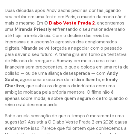
Duas décadas após Andy Sachs pedir as contas jogando
seu celular em uma fonte em Paris, o mundo da moda não é
mais o mesmo. Em
O
Diabo Veste Prada 2
, encontramos
uma
Miranda Priestly
enfrentando o seu maior adversário
até hoje: a irrelevância. Com o declínio das revistas
impressas e a ascensão agressiva dos conglomerados
digitais, Miranda se vê forçada a negociar com o passado
para salvar o seu futuro. A trama gira em torno da tentativa
de Miranda de reerguer a Runway em meio a uma crise
financeira sem precedentes, o que a coloca em uma rota de
colisão — ou de uma aliança desesperada — com
Andy
Sachs
, agora uma executiva de mídia influente, e
Emily
Charlton
, que subiu os degraus da indústria com uma
ambição moldada pela própria mentora. O filme não é
apenas sobre moda; é sobre quem segura o cetro quando o
reino está desmoronando.
Sabe aquela sensação de que o tempo é meramente uma
sugestão? Assistir a O Diabo Veste Prada 2 em 2026 causa
exatamente isso. Parece que foi ontem que conhecemos a