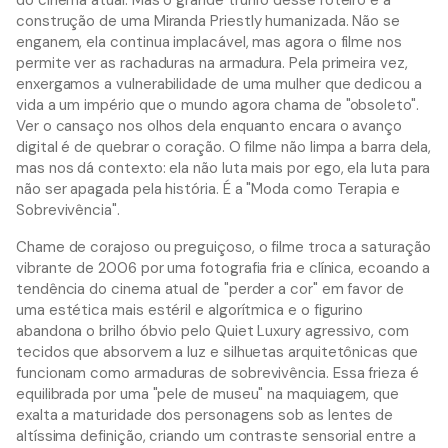
construção de uma Miranda Priestly humanizada. Não se
enganem, ela continua implacável, mas agora o filme nos
permite ver as rachaduras na armadura. Pela primeira vez,
enxergamos a vulnerabilidade de uma mulher que dedicou a
vida a um império que o mundo agora chama de "obsoleto".
Ver o cansaço nos olhos dela enquanto encara o avanço
digital é de quebrar o coração. O filme não limpa a barra dela,
mas nos dá contexto: ela não luta mais por ego, ela luta para
não ser apagada pela história. É a "Moda como Terapia e
Sobrevivência".
Chame de corajoso ou preguiçoso, o filme troca a saturação
vibrante de 2006 por uma fotografia fria e clínica, ecoando a
tendência do cinema atual de "perder a cor" em favor de
uma estética mais estéril e algorítmica e o figurino
abandona o brilho óbvio pelo Quiet Luxury agressivo, com
tecidos que absorvem a luz e silhuetas arquitetônicas que
funcionam como armaduras de sobrevivência. Essa frieza é
equilibrada por uma "pele de museu" na maquiagem, que
exalta a maturidade dos personagens sob as lentes de
altíssima definição, criando um contraste sensorial entre a